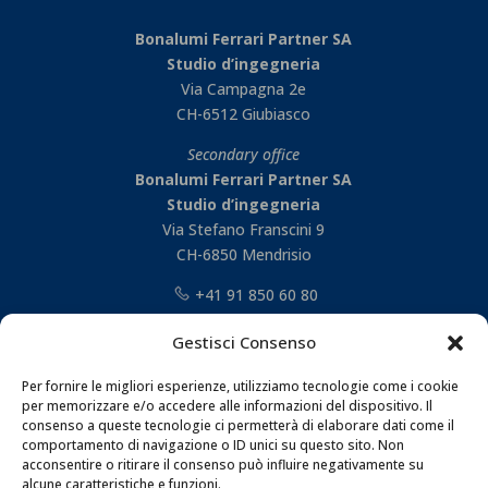
Bonalumi Ferrari Partner SA
Studio d’ingegneria
Via Campagna 2e
CH-6512 Giubiasco
Secondary office
Bonalumi Ferrari Partner SA
Studio d’ingegneria
Via Stefano Franscini 9
CH-6850 Mendrisio
+41 91 850 60 80
Gestisci Consenso
Per fornire le migliori esperienze, utilizziamo tecnologie come i cookie
per memorizzare e/o accedere alle informazioni del dispositivo. Il
consenso a queste tecnologie ci permetterà di elaborare dati come il
comportamento di navigazione o ID unici su questo sito. Non
acconsentire o ritirare il consenso può influire negativamente su
alcune caratteristiche e funzioni.
Privacy policy | Cookie policy