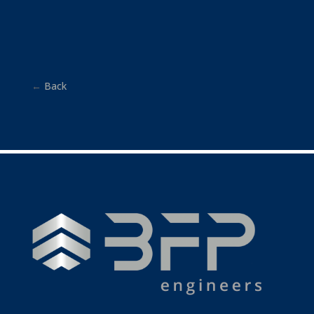
←
Back