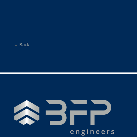
←
Back